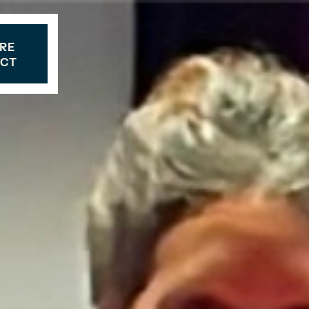
RE
CT