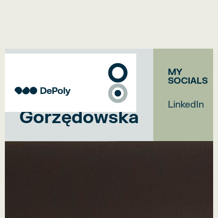
HEAD OF IT
MY
SOCIALS
Joanna
LinkedIn
Gorzędowska